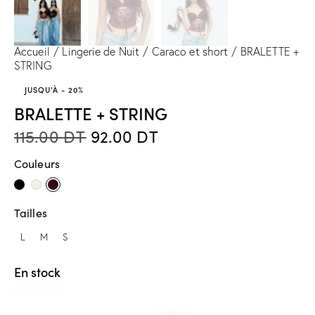
Accueil
Lingerie de Nuit
Caraco et short
BRALETTE +
STRING
JUSQU'À
- 20%
BRALETTE + STRING
115.00
DT
92.00
DT
Couleurs
Tailles
L
M
S
En stock