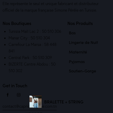
Elle représente le seul et unique fabricant et distributeur
officiel de la marque française Simone Pérèle en Tunisie.
Nos Boutiques
Nos Produits
Tunisia Mall Lac 2 : 50 510 306
Bas
Manar City : 50 510 304
Lingerie de Nuit
Carrefour La Marsa : 58 448
841
Maternité
Central Park : 50 510 309
Pyjamas
BIZERTE Centre Abdou : 50
510 302
Soutien-Gorge
Get in Touch
BRALETTE + STRING
contact@capricelingerie.com.tn