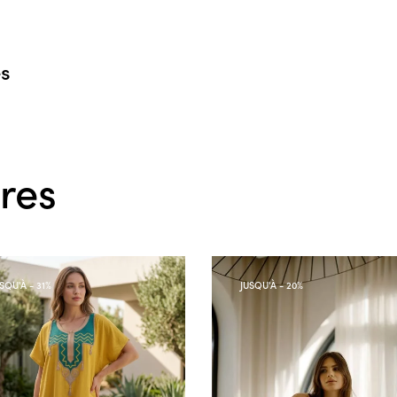
s
ires
USQU'À
- 31%
JUSQU'À
- 20%