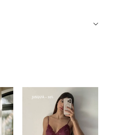
JUSQU'À
- 30%