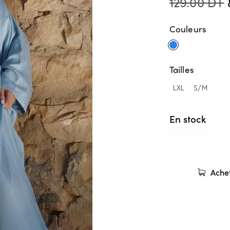
129.00
DT
Couleurs
Tailles
LXL
S/M
En stock
Ache