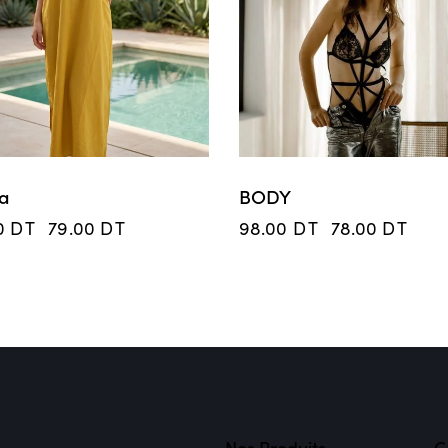
a
BODY
00
DT
79.00
DT
98.00
DT
78.00
DT
Nos Produits
G