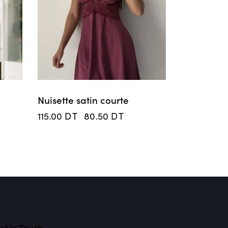
Nuisette satin courte
115.00
DT
80.50
DT
et in Touch