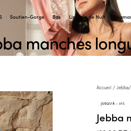
S
Soutien-Gorge
Bas
Lingerie de Nuit
Pyjama
bba manches long
Accueil
Jebba/
JUSQU'À
- 31%
Jebba 