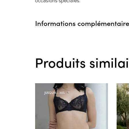
occasions spéciales.
Informations complémentaire
Produits simila
JUSQU'À
- 30%
J