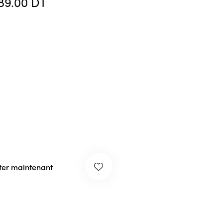
89.00
DT
ter maintenant