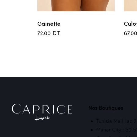
Gainette
Culot
72.00
DT
67.0
Nos Boutiques
Tunisia Mall Lac 
Manar City : 50 5