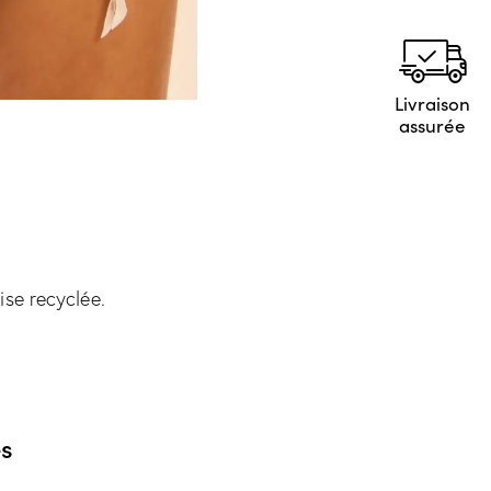
Livraison
assurée
ise recyclée.
s