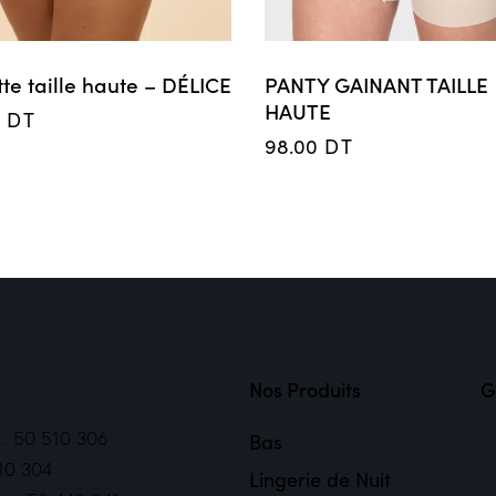
te taille haute – DÉLICE
PANTY GAINANT TAILLE
HAUTE
0
DT
98.00
DT
Nos Produits
G
2 : 50 510 306
Bas
10 304
Lingerie de Nuit