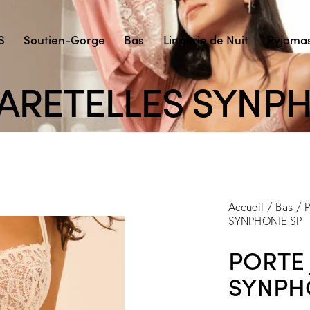
S
Soutien-Gorge
Bas
Lingerie de Nuit
Pyjama
JARETELLES SYNPH
Accueil
Bas
P
SYNPHONIE SP
PORTE 
SYNPH