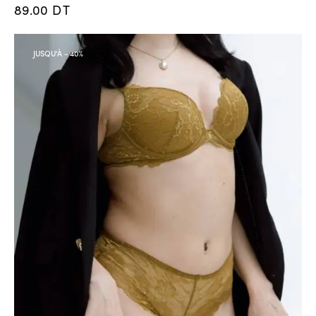
89.00
DT
JUSQU'À
- 40%