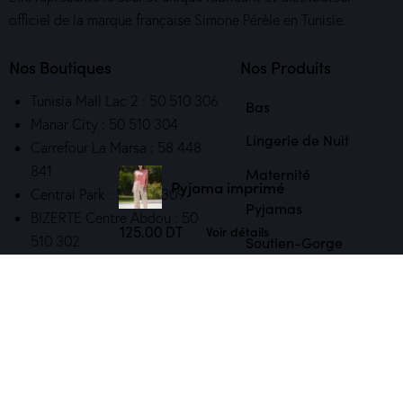
officiel de la marque française Simone Pérèle en Tunisie.
Nos Boutiques
Nos Produits
Tunisia Mall Lac 2 : 50 510 306
Bas
Manar City : 50 510 304
Lingerie de Nuit
Carrefour La Marsa : 58 448
841
Maternité
Pyjama imprimé
Central Park : 50 510 309
Pyjamas
BIZERTE Centre Abdou : 50
Voir détails
125.00
DT
510 302
Soutien-Gorge
Get in Touch
contact@capricelingerie.com.tn