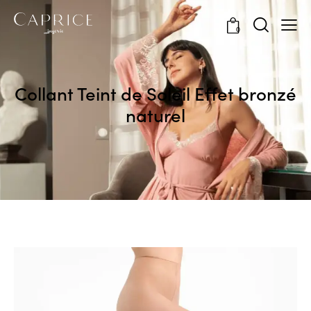
0
Collant Teint de Soleil Effet bronzé
naturel