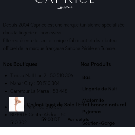
Depuis 2004 Caprice est une marque tunisienne spécialisée
dans la lingerie et homewear.
Elle représente le seul et unique fabricant et distributeur
officiel de la marque française Simone Pérèle en Tunisie.
Nos Boutiques
Nos Produits
Tunisia Mall Lac 2 : 50 510 306
Bas
Manar City : 50 510 304
Lingerie de Nuit
Carrefour La Marsa : 58 448
841
Maternité
Collant Teint de Soleil Effet bronzé naturel
Central Park : 50 510 309
Pyjamas
BIZERTE Centre Abdou : 50
59.00
DT
Voir détails
510 302
Soutien-Gorge