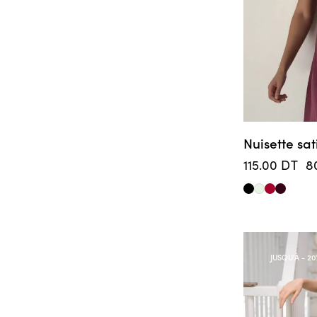
Nuisette sat
115.00
DT
8
JUSQU'À
- 20