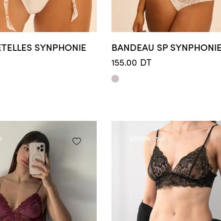
ETELLES SYNPHONIE
BANDEAU SP SYNPHONI
155.00
DT
%
JUSQU'À
- 50%