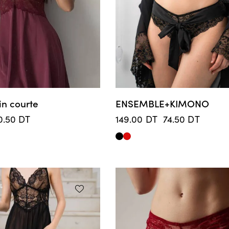
in courte
ENSEMBLE+KIMONO
0.50
DT
149.00
DT
74.50
DT
%