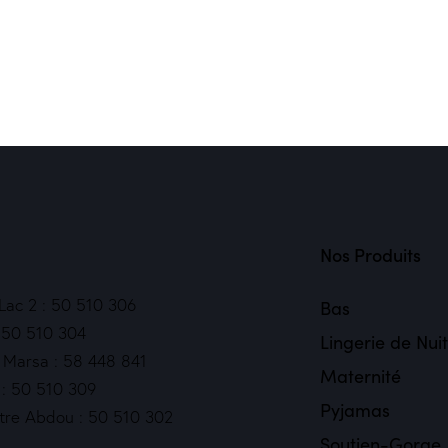
Nos Produits
 Lac 2 : 50 510 306
Bas
: 50 510 304
Lingerie de Nui
 Marsa : 58 448 841
Maternité
 : 50 510 309
Pyjamas
tre Abdou : 50 510 302
Soutien-Gorge