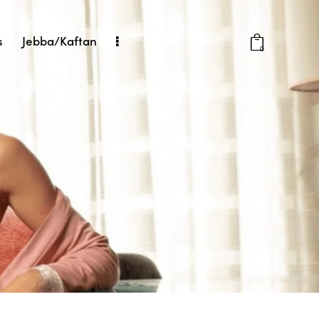
s
Jebba/Kaftan
0