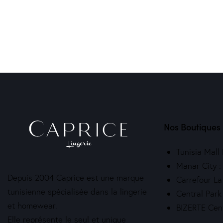
Nos Boutiques
Tunisia Mall
Manar City 
Depuis 2004 Caprice est une marque
Carrefour La
tunisienne spécialisée dans la lingerie
Central Park
et homewear.
BIZERTE Cen
Elle représente le seul et unique