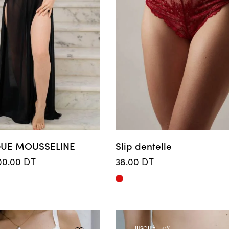
UE MOUSSELINE
Slip dentelle
00.00
DT
38.00
DT
JUSQU'À
- 41%