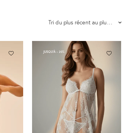
JUSQU'À
- 20%