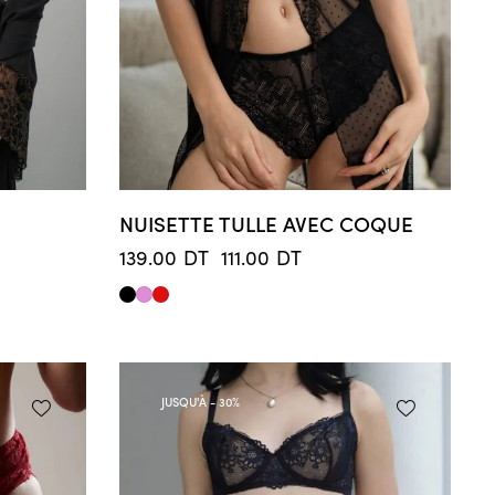
NUISETTE TULLE AVEC COQUE
139.00
DT
111.00
DT
JUSQU'À
- 30%