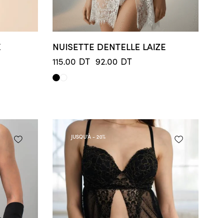
E
NUISETTE DENTELLE LAIZE
115.00
DT
92.00
DT
JUSQU'À
- 20%