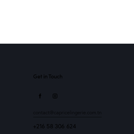
Get in Touch
t
contact@capricelingerie.com.tn
+216 58 306 624