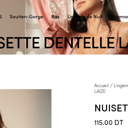
S
Soutien-Gorge
Bas
Lingerie de Nuit
Pyjama
SETTE DENTELLE L
Accueil
Lingeri
LAIZE
NUISET
115.00
DT