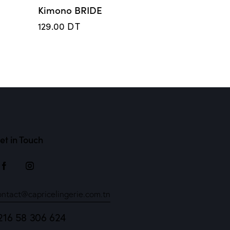
Kimono BRIDE
129.00
DT
et in Touch
ontact@capricelingerie.com.tn
216 58 306 624