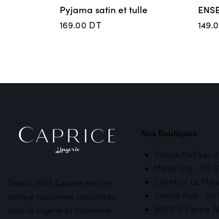
Pyjama satin et tulle
ENS
169.00
DT
149.
Nos Boutiques
Tunisia Mall Lac 
Manar City : 50 5
Carrefour La Mars
Depuis 2004 Caprice est une
Central Park : 50
marque tunisienne spécialisée
BIZERTE Centre A
dans la lingerie et homewear.