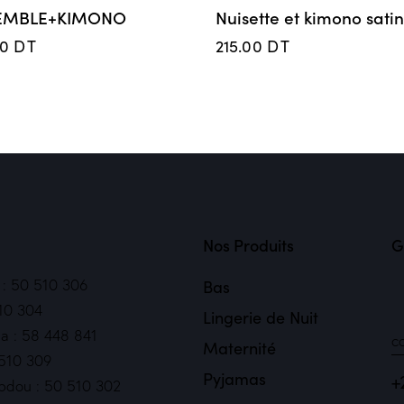
EMBLE+KIMONO
Nuisette et kimono satin
00
DT
215.00
DT
Nos Produits
G
2 : 50 510 306
Bas
10 304
Lingerie de Nuit
a : 58 448 841
c
Maternité
 510 309
Pyjamas
+
bdou : 50 510 302