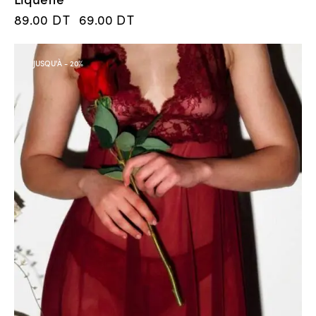
89.00
DT
69.00
DT
JUSQU'À
- 20%