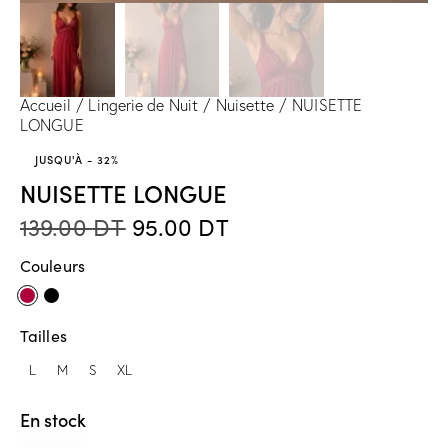
Accueil
Lingerie de Nuit
Nuisette
NUISETTE
LONGUE
JUSQU'À
- 32%
NUISETTE LONGUE
139.00
DT
95.00
DT
Couleurs
Tailles
L
M
S
XL
En stock