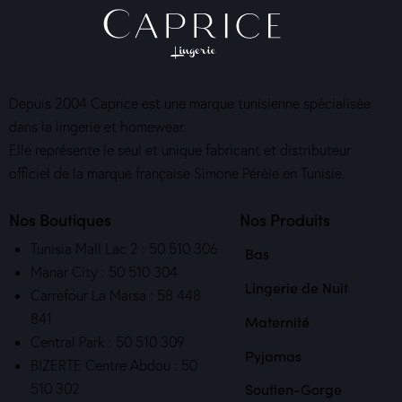
Depuis 2004 Caprice est une marque tunisienne spécialisée
dans la lingerie et homewear.
Elle représente le seul et unique fabricant et distributeur
officiel de la marque française Simone Pérèle en Tunisie.
Nos Boutiques
Nos Produits
Tunisia Mall Lac 2 : 50 510 306
Bas
Manar City : 50 510 304
Lingerie de Nuit
Carrefour La Marsa : 58 448
841
Maternité
Central Park : 50 510 309
Pyjamas
BIZERTE Centre Abdou : 50
510 302
Soutien-Gorge