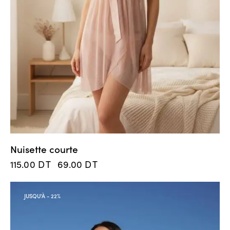
Nuisette courte
115.00
DT
69.00
DT
JUSQU'À
- 22%