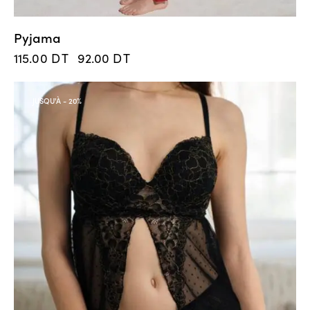
Pyjama
115.00
DT
92.00
DT
JUSQU'À
- 20%