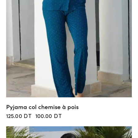
Pyjama col chemise à pois
125.00
DT
100.00
DT
JUSQU'À
- 20%