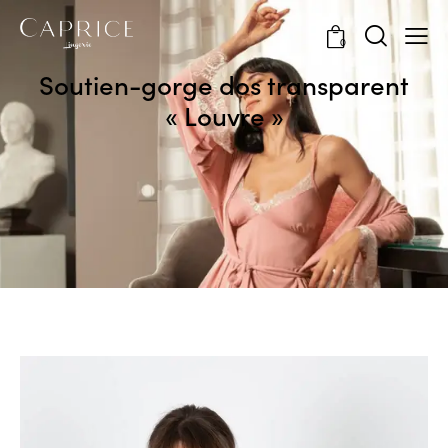
0
Soutien-gorge dos transparent
« Louvre »