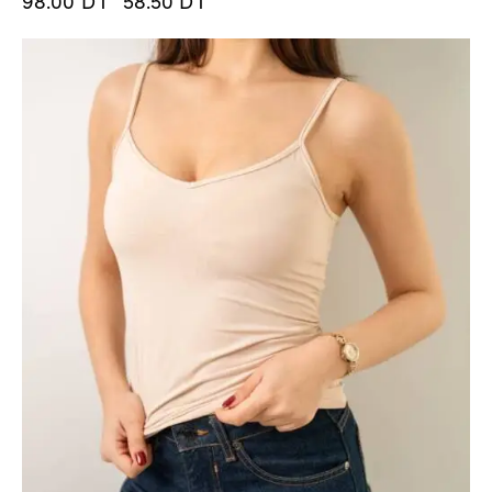
98.00
DT
58.50
DT