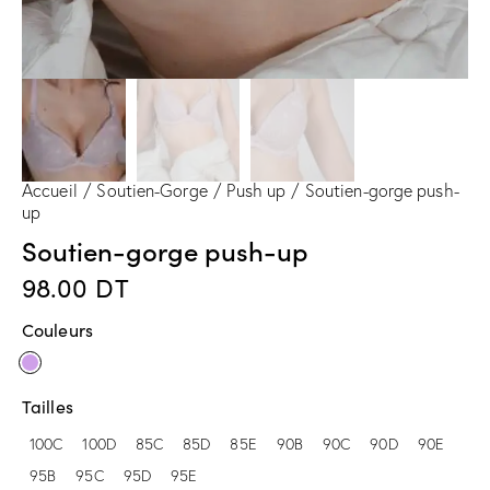
Accueil
Soutien-Gorge
Push up
Soutien-gorge push-
up
Soutien-gorge push-up
98.00
DT
Couleurs
Tailles
100C
100D
85C
85D
85E
90B
90C
90D
90E
95B
95C
95D
95E