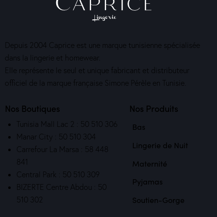
Depuis 2004 Caprice est une marque tunisienne spécialisée
dans la lingerie et homewear.
Elle représente le seul et unique fabricant et distributeur
officiel de la marque française Simone Pérèle en Tunisie.
Nos Boutiques
Nos Produits
Tunisia Mall Lac 2 : 50 510 306
Bas
Manar City : 50 510 304
Lingerie de Nuit
Carrefour La Marsa : 58 448
841
Maternité
Central Park : 50 510 309
Pyjamas
BIZERTE Centre Abdou : 50
510 302
Soutien-Gorge